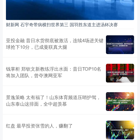
财新网 石宇奇带病横扫世界第三 国羽胜东道主进汤杯决赛
亚投金融 昔日水货彻底被激活，连续4场进关键
球抢下10分，已成曼联真大腿
钱掌柜 郑钦文新教练浮出水面：昔日TOP10名
将加入团队，曾夺澳网亚军
景逸策略 太有福了！山东体育频道压哨护驾，
山东泰山这排面，全中超羡慕
红盘 最早投资张雪的人，赚翻了