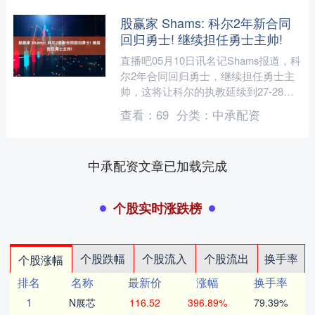
股赢家 Shams: 科尔2年新合同
回归勇士! 继续担任勇士主帅!
直播吧05月10日讯名记Shams报道，科
尔2年合同回归勇士，继续担任勇士主
帅，这将让科尔的执教延续到27-28赛
季结束。 Shams报道，经过持续3周的
查看：
69
分类：
中承配资
深入磋....
中承配资文章已加载完成
个股实时涨跌榜
个股跌幅
个股流入
个股流出
换手率
个股涨幅
排名
名称
最新价
涨幅
换手率
1
N展芯
116.52
396.89%
79.39%