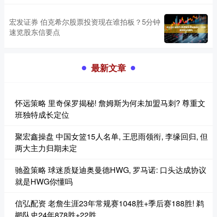
宏发证券 伯克希尔股票投资现在谁拍板？5分钟
速览股东信要点
最新文章
怀远策略 里奇保罗揭秘! 詹姆斯为何未加盟马刺? 尊重文
班独特成长定位
聚宏鑫操盘 中国女篮15人名单, 王思雨领衔, 李缘回归, 但
两大主力归期未定
驰盈策略 球迷质疑迪奥曼德HWG, 罗马诺: 口头达成协议
就是HWG你懂吗
信弘配资 老詹生涯23年常规赛1048胜+季后赛188胜! 鹈
鹕队史24年878胜+22胜