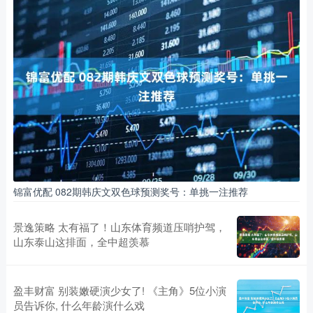
锦富优配 082期韩庆文双色球预测奖号：单挑一注推荐
景逸策略 太有福了！山东体育频道压哨护驾，
山东泰山这排面，全中超羡慕
盈丰财富 别装嫩硬演少女了! 《主角》5位小演
员告诉你, 什么年龄演什么戏