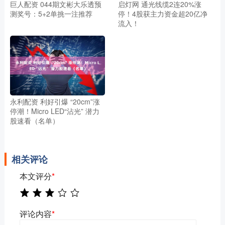
巨人配资 044期文彬大乐透预
启灯网 通光线缆2连20%涨
测奖号：5+2单挑一注推荐
停！4股获主力资金超20亿净
流入！
永利配资 利好引爆 “20cm”涨
停潮！Micro LED“沾光” 潜力
股速看（名单）
相关评论
本文评分
*
评论内容
*