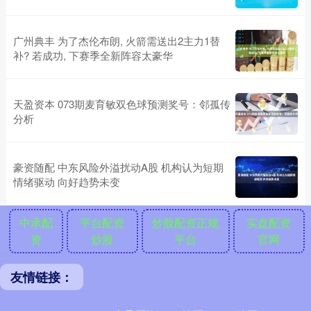
广州典丰 为了杰伦布朗, 火箭需送出2主力1替
补? 若成功, 下赛季全新阵容太豪华
天盈资本 073期麦育敏双色球预测奖号：邻孤传
分析
豪资随配 中东风险外溢扰动A股 机构认为短期
情绪驱动 向好趋势未变
中承配
平台配资
炒股配资正规
实盘配资
资
炒股
平台
官网
友情链接：