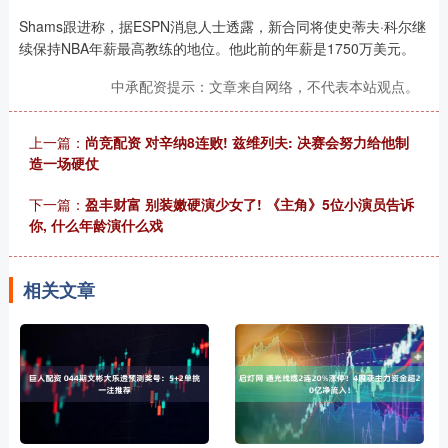
Shams跟进称，据ESPN消息人士透露，新合同将使史蒂夫·科尔继
续保持NBA年薪最高教练的地位。他此前的年薪是1750万美元。
中承配资提示：文章来自网络，不代表本站观点。
上一篇：
尚竞配资 对辛纳8连败! 兹维列夫: 决赛会努力给他制
造一场硬仗
下一篇：
盈丰财富 别装嫩硬演少女了! 《主角》5位小演员告诉
你, 什么年龄演什么戏
相关文章