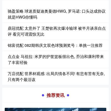
驰盈策略 球迷质疑迪奥曼德HWG, 罗马诺: 口头达成协议
就是HWG你懂吗
鼎冠优配 太意外了 王楚钦再次爆冷输球 被半月谈亲自点
评 看完可谓震惊无比
锦富优配 082期韩庆文双色球预测奖号：单挑一注推荐
点点金 马祖拉: 米罗的护筐篮板很出色, 乔治和康利带来
了丰富经验
万店优配 世界杯观感: 出局共情各不同! 有悲有苦有无奈,
只有两个最活该
推荐资讯