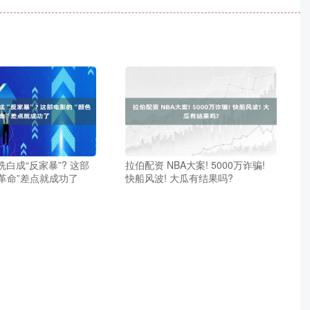
洗白成“反家暴”? 这部
拉伯配资 NBA大案! 5000万诈骗!
革命”差点就成功了
快船风波! 大瓜有结果吗?