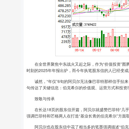
在全世界聚焦中东战火又起之际，作为“价值投资”图腾
时刻的2025年年报出炉，而今年执笔股东信的人已经变成
诚然，“年仅”6旬的阿贝尔无法像巴菲特那样信手拈来
句传达了关键信息：伯克希尔的价值观、运营方式和投资
致敬与传承
在长达18页的股东信开篇，阿贝尔就盛赞巴菲特“几乎可
强调巴菲特和芒格两人在打造“基业长青的伯克希尔”方面
阿贝尔也在股东信中花了相当多的笔墨强调描述“伯克希