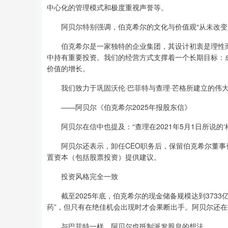
中心化的管理模式和极度重视声誉等。
阿贝尔特别强调，伯克希尔的文化与价值观“从未改变
伯克希尔是一家独特的企业集团，其设计初衷是理性而
中持有重要投资。我们的经营方式支撑着一个长期目标：
价值的增长。
我们致力于巩固沃伦·巴菲特与查理·芒格所建立的伟大
——阿贝尔《伯克希尔2025年报股东信》
阿贝尔在信中也提及：“查理在2021年5月1日所说的‘
阿贝尔还表示，卸任CEO职务后，保留伯克希尔董事长
置资本（包括股票投资）提供建议。
投资风格完全一致
截至2025年底，伯克希尔的现金储备规模达到3733
药”，但只有在绝佳机会出现时才会果断出手。阿贝尔还
与巴菲特一样，阿贝尔也抵制派发股息的想法。