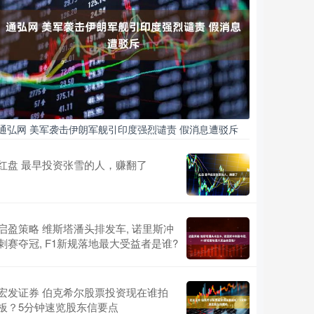
通弘网 美军袭击伊朗军舰引印度强烈谴责 假消息遭驳斥
红盘 最早投资张雪的人，赚翻了
启盈策略 维斯塔潘头排发车, 诺里斯冲
刺赛夺冠, F1新规落地最大受益者是谁?
宏发证券 伯克希尔股票投资现在谁拍
板？5分钟速览股东信要点