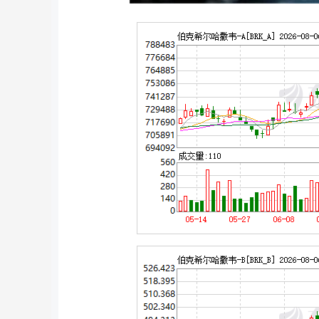
深证成指
14110.12
2
0.57%
-34.08
-0.