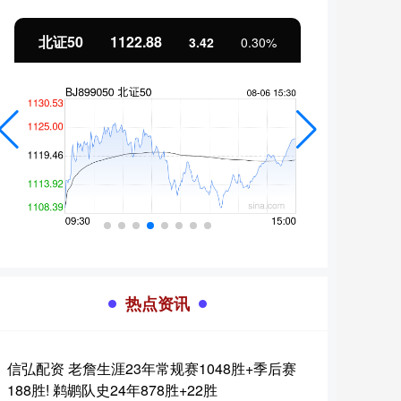
北证50
1122.88
创业
3.42
0.30%
热点资讯
信弘配资 老詹生涯23年常规赛1048胜+季后赛
188胜! 鹈鹕队史24年878胜+22胜