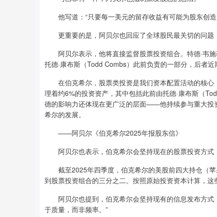
他写道：“只要每一美元的留存收益有可能为股东创造超
更重要的是，阿贝尔也回应了全球股民最关切的问题：
阿贝尔表示，他将直接监督股票投资组合。特德·韦施勒（T
托德·康布斯（Todd Combs）此前负责的一部分，后者
在伯克希尔，股票类投资是我们资本配置活动的核心；相关责
理着约6%的投资资产，其中包括此前由托德·康布斯（To
德的影响力还体现在更广泛的层面——他持续参与重大投
希尔的发展。
——阿贝尔《伯克希尔2025年报股东信》
阿贝尔也表示，伯克希尔会坚持现在的股票投资方式，
截至2025年四季度，伯克希尔的美股前四大持仓（苹
到股票投资组合的三分之二。按照原始投资资本计算，这些
阿贝尔也提到，伯克希尔会坚持现有的信息发布方式，
于质量，而非频率。”