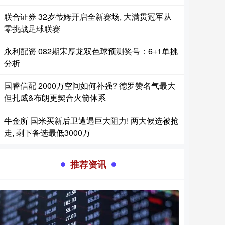
联合证券 32岁蒂姆开启全新赛场, 大满贯冠军从
零挑战足球联赛
永利配资 082期宋厚龙双色球预测奖号：6+1单挑
分析
国睿信配 2000万空间如何补强? 德罗赞名气最大
但扎威&布朗更契合火箭体系
牛金所 国米买新后卫遭遇巨大阻力! 两大候选被抢
走, 剩下备选最低3000万
推荐资讯