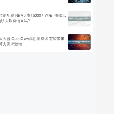
拉伯配资 NBA大案! 5000万诈骗! 快船风
波! 大瓜有结果吗?
天天盈 OpenClaw高热度持续 有望带来
算力需求激增