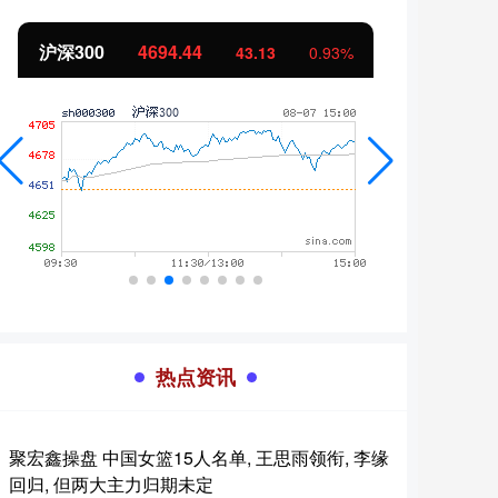
北证50
1134.24
创业
11.37
1.01%
热点资讯
聚宏鑫操盘 中国女篮15人名单, 王思雨领衔, 李缘
回归, 但两大主力归期未定