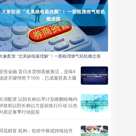
大象配资 “北美缺电最优解”！一图梳理燃气轮机概念股
亚投金融 昔日水货彻底被激活，连续4
场进关键球抢下10分，已成曼联真大腿
旺润配资 以防长称以早计划推翻哈梅内
伊政权以防长称以方提前执行行动 以色
列原定春季行动提前
同花财富 机构：铝价中枢或持续抬升