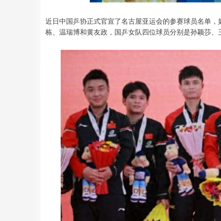
近日中国乒协正式官宣了名古屋亚运会的参赛球员名单，
深证成指
14311.01
8
1.02%
200.89
1.
栋、温瑞博和黄友政，国乒女队四位球员分别是孙颖莎、