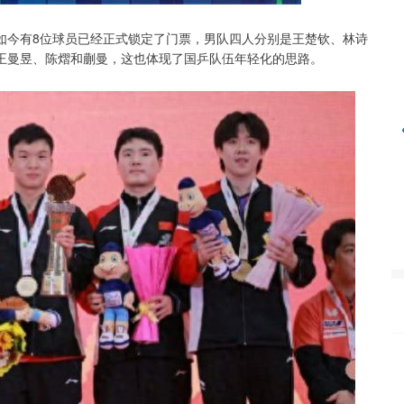
如今有8位球员已经正式锁定了门票，男队四人分别是王楚钦、林诗
沪深300
4694.44
42%
43.13
0.93%
王曼昱、陈熠和蒯曼，这也体现了国乒队伍年轻化的思路。