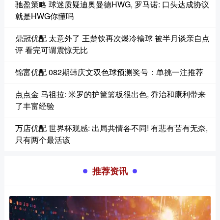
驰盈策略 球迷质疑迪奥曼德HWG, 罗马诺: 口头达成协议
就是HWG你懂吗
鼎冠优配 太意外了 王楚钦再次爆冷输球 被半月谈亲自点
评 看完可谓震惊无比
锦富优配 082期韩庆文双色球预测奖号：单挑一注推荐
点点金 马祖拉: 米罗的护筐篮板很出色, 乔治和康利带来
了丰富经验
万店优配 世界杯观感: 出局共情各不同! 有悲有苦有无奈,
只有两个最活该
推荐资讯