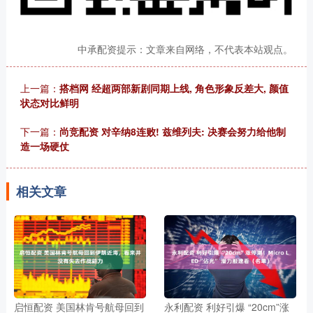
中承配资提示：文章来自网络，不代表本站观点。
上一篇：
搭档网 经超两部新剧同期上线, 角色形象反差大, 颜值
状态对比鲜明
下一篇：
尚竞配资 对辛纳8连败! 兹维列夫: 决赛会努力给他制
造一场硬仗
相关文章
启恒配资 美国林肯号航母回到
永利配资 利好引爆 “20cm”涨