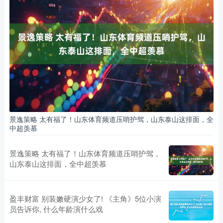
景逸策略 太有福了！山东体育频道压哨护驾，山东泰山这排面，全
中超羡慕
景逸策略 太有福了！山东体育频道压哨护驾，
山东泰山这排面，全中超羡慕
盈丰财富 别装嫩硬演少女了! 《主角》5位小演
员告诉你, 什么年龄演什么戏