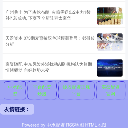
广州典丰 为了杰伦布朗, 火箭需送出2主力1替
补? 若成功, 下赛季全新阵容太豪华
天盈资本 073期麦育敏双色球预测奖号：邻孤传
分析
豪资随配 中东风险外溢扰动A股 机构认为短期
情绪驱动 向好趋势未变
中承配
平台配资
炒股配资正规
实盘配资
资
炒股
平台
官网
友情链接：
Powered by
中承配资
RSS地图
HTML地图